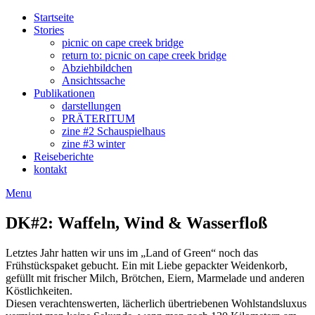
Skip
sven
Startseite
to
windhorst
Stories
content
picnic on cape creek bridge
return to: picnic on cape creek bridge
Abziehbildchen
Ansichtssache
Publikationen
darstellungen
PRÄTERITUM
zine #2 Schauspielhaus
zine #3 winter
Reiseberichte
kontakt
Menu
DK#2: Waffeln, Wind & Wasserfloß
Letztes Jahr hatten wir uns im „Land of Green“ noch das
Frühstückspaket gebucht. Ein mit Liebe gepackter Weidenkorb,
gefüllt mit frischer Milch, Brötchen, Eiern, Marmelade und anderen
Köstlichkeiten.
Diesen verachtenswerten, lächerlich übertriebenen Wohlstandsluxus