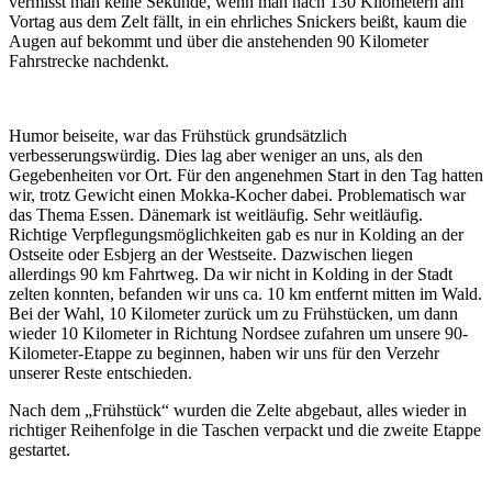
vermisst man keine Sekunde, wenn man nach 130 Kilometern am
Vortag aus dem Zelt fällt, in ein ehrliches Snickers beißt, kaum die
Augen auf bekommt und über die anstehenden 90 Kilometer
Fahrstrecke nachdenkt.
Humor beiseite, war das Frühstück grundsätzlich
verbesserungswürdig. Dies lag aber weniger an uns, als den
Gegebenheiten vor Ort. Für den angenehmen Start in den Tag hatten
wir, trotz Gewicht einen Mokka-Kocher dabei. Problematisch war
das Thema Essen. Dänemark ist weitläufig. Sehr weitläufig.
Richtige Verpflegungsmöglichkeiten gab es nur in Kolding an der
Ostseite oder Esbjerg an der Westseite. Dazwischen liegen
allerdings 90 km Fahrtweg. Da wir nicht in Kolding in der Stadt
zelten konnten, befanden wir uns ca. 10 km entfernt mitten im Wald.
Bei der Wahl, 10 Kilometer zurück um zu Frühstücken, um dann
wieder 10 Kilometer in Richtung Nordsee zufahren um unsere 90-
Kilometer-Etappe zu beginnen, haben wir uns für den Verzehr
unserer Reste entschieden.
Nach dem „Frühstück“ wurden die Zelte abgebaut, alles wieder in
richtiger Reihenfolge in die Taschen verpackt und die zweite Etappe
gestartet.