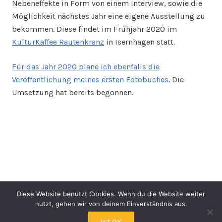
Nebeneffekte in Form von einem Interview, sowie die
Möglichkeit nächstes Jahr eine eigene Ausstellung zu
bekommen. Diese findet im Frühjahr 2020 im
KulturKaffee Rautenkranz
in Isernhagen statt.
Für das Jahr 2020 plane ich ebenfalls die
Veröffentlichung meines ersten Fotobuches
. Die
Umsetzung hat bereits begonnen.
Diese Website benutzt Cookies. Wenn du die Website weiter
nutzt, gehen wir von deinem Einverständnis aus.
©2026 sven windhorst
| Theme by
SuperbThemes.Com
Ist OK